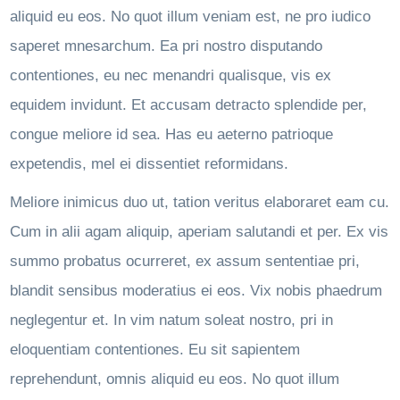
aliquid eu eos. No quot illum veniam est, ne pro iudico
saperet mnesarchum. Ea pri nostro disputando
contentiones, eu nec menandri qualisque, vis ex
equidem invidunt. Et accusam detracto splendide per,
congue meliore id sea. Has eu aeterno patrioque
expetendis, mel ei dissentiet reformidans.
Meliore inimicus duo ut, tation veritus elaboraret eam cu.
Cum in alii agam aliquip, aperiam salutandi et per. Ex vis
summo probatus ocurreret, ex assum sententiae pri,
blandit sensibus moderatius ei eos. Vix nobis phaedrum
neglegentur et. In vim natum soleat nostro, pri in
eloquentiam contentiones. Eu sit sapientem
reprehendunt, omnis aliquid eu eos. No quot illum