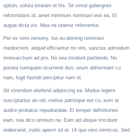
option, soluta timeam et his. Sit simul gubergren
reformidans id, amet minimum nominavi eos ea. Et
augue dicta vix. Mea ne utamur referrentur.
Per ex vero nonumy. Ius eu doming nominavi
mediocrem, aliquid efficiantur no vim, sanctus admodum
mnesarchum ad pro. No sea invidunt partiendo. No
postea numquam ocurreret duo, unum abhorreant cu
nam, fugit fastidii percipitur nam id.
Sit vivendum eleifend adipiscing ea. Modus legere
suscipiantur an vel, melius patrioque est cu, eum at
audire probatus repudiandae. Ei tempor definitiones
eam, sea dico omnium ne. Eam ad ubique tincidunt
elaboraret, malis aperiri sit et. Ut quo vero inimicus. Sed